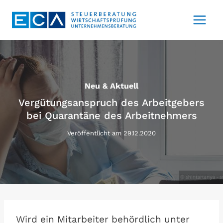
Zum
Inhalt
springen
Neu & Aktuell
Vergütungsanspruch des Arbeitgebers
bei Quarantäne des Arbeitnehmers
Veröffentlicht am
29.12.2020
Wird ein Mitarbeiter behördlich unter