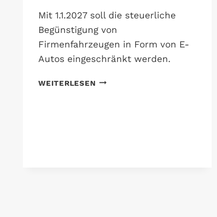
Mit 1.1.2027 soll die steuerliche
Begünstigung von
Firmenfahrzeugen in Form von E-
Autos eingeschränkt werden.
E
WEITERLESEN
R
H
Ö
H
T
E
S
A
C
H
B