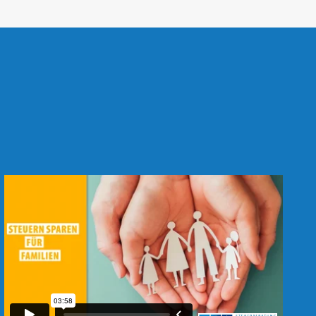
N
G
D
E
R
E
N
T
G
E
L
T
T
R
A
N
S
P
A