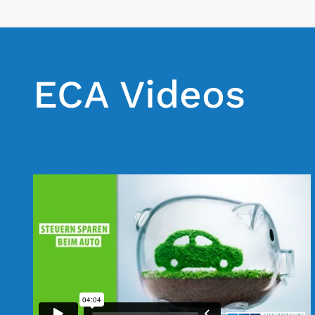
E
Z
U
G
S
ECA Videos
-
B
E
S
T
E
U
E
R
U
N
G
V
O