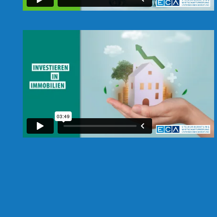
N
E
-
F
I
R
M
E
N
F
A
H
R
Z
E
U
G
E
N