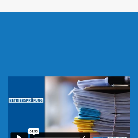
N
B
E
I
E
R
T
R
A
G
S
T
E
U
E
R
U
N
D