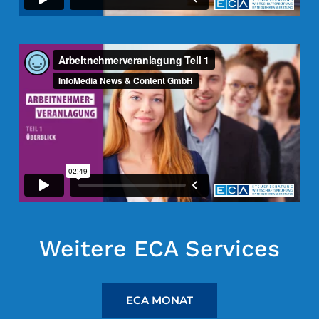
I
M
M
O
E
S
T
Weitere ECA Services
ECA MONAT