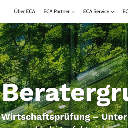
Über ECA
ECA Partner
ECA Service
EC
 Beratergr
 Wirtschaftsprüfung – Unt