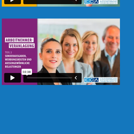
R
E
N
Z
R
I
C
H
T
L
I
N
I
E