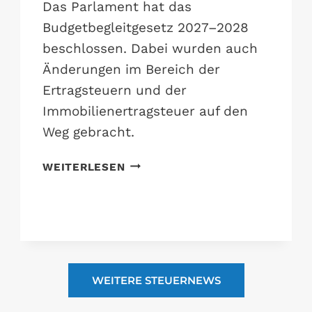
Das Parlament hat das
Budgetbegleitgesetz 2027–2028
beschlossen. Dabei wurden auch
Änderungen im Bereich der
Ertragsteuern und der
Immobilienertragsteuer auf den
Weg gebracht.
Ä
WEITERLESEN
N
D
E
R
U
N
WEITERE STEUERNEWS
G
E