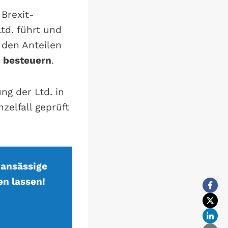
 Brexit-
td. führt und
 den Anteilen
u besteuern
.
g der Ltd. in
zelfall geprüft
 ansässige
en lassen!