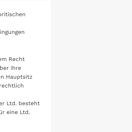
britischen
dingungen
hem Recht
ber ihre
en Hauptsitz
rechtlich
er Ltd. besteht
r eine Ltd.