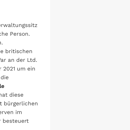
erwaltungssitz
che Person.
h.
e britischen
ar an der Ltd.
hr 2021 um ein
 die
le
hat diese
t bürgerlichen
erven im
 besteuert