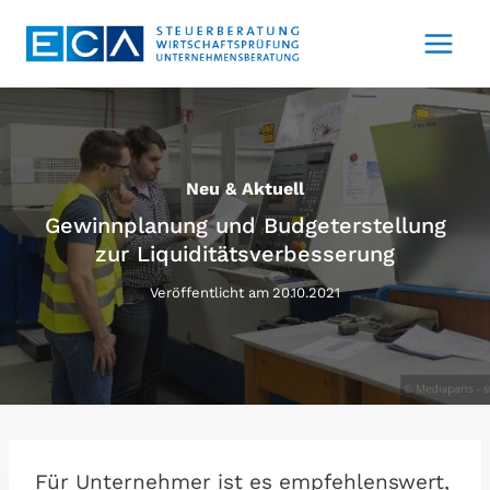
Zum
Inhalt
springen
Neu & Aktuell
Gewinnplanung und Budgeterstellung
zur Liquiditätsverbesserung
Veröffentlicht am
20.10.2021
Für Unternehmer ist es empfehlenswert,