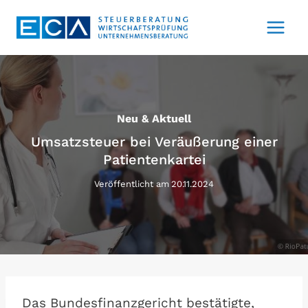
Zum
Inhalt
springen
Neu & Aktuell
Umsatzsteuer bei Veräußerung einer
Patientenkartei
Veröffentlicht am
20.11.2024
Das Bundesfinanzgericht bestätigte,