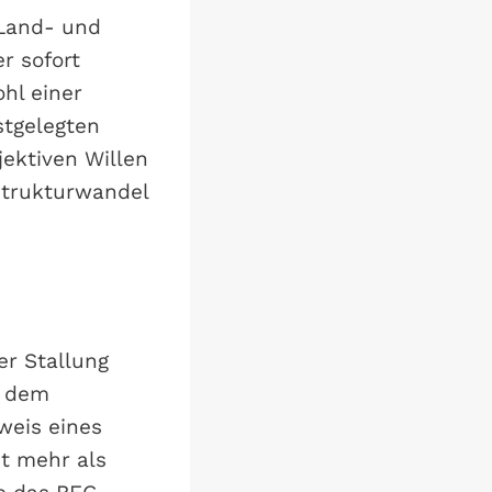
 Land- und
r sofort
hl einer
stgelegten
ektiven Willen
Strukturwandel
er Stallung
s dem
weis eines
ht mehr als