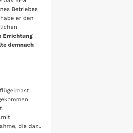
e das BFG
ines Betriebes
 habe er den
tlichen
e Errichtung
hlte demnach
flügelmast
u gekommen
t.
amit
ahme, die dazu