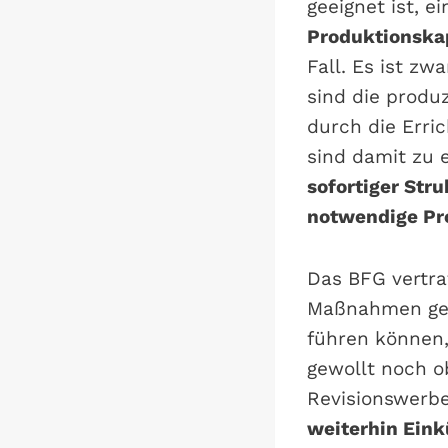
geeignet ist, 
Produktionskap
Fall. Es ist zw
sind die produ
durch die Erri
sind damit zu e
sofortiger Str
notwendige Pr
Das BFG vertra
Maßnahmen gese
führen können,
gewollt noch o
Revisionswerbe
weiterhin Eink