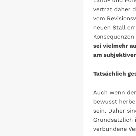
Land- und Fors
vertrat daher 
vom Revisionsw
neuen Stall er
Konsequenzen 
sei vielmehr a
am subjektive
Tatsächlich g
Auch wenn der
bewusst herbei
sein. Daher si
Grundsätzlich 
verbundene Ve