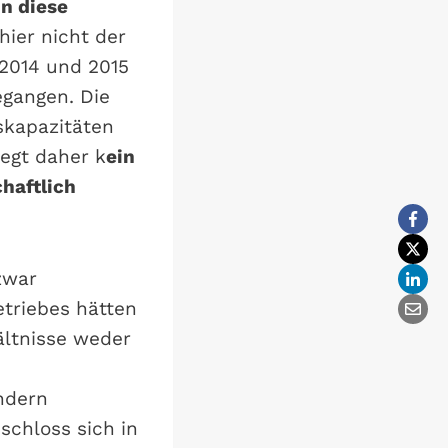
n diese
hier nicht der
, 2014 und 2015
egangen. Die
skapazitäten
iegt daher k
ein
haftlich
zwar
triebes hätten
ältnisse weder
ndern
schloss sich in