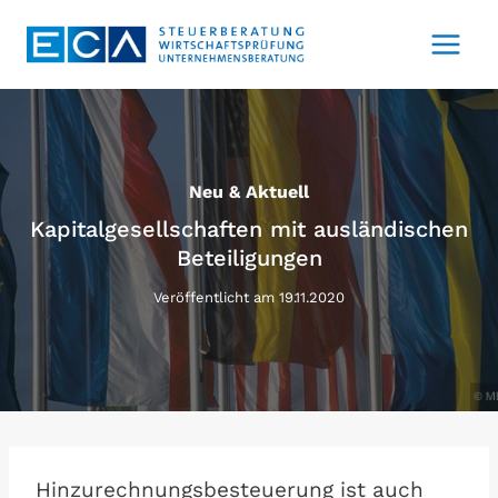
Zum
Inhalt
springen
Neu & Aktuell
Kapitalgesellschaften mit ausländischen
Beteiligungen
Veröffentlicht am
19.11.2020
Hinzurechnungsbesteuerung ist auch