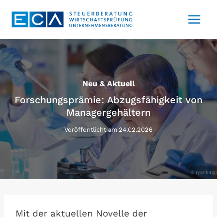
Zum
Inhalt
springen
Neu & Aktuell
Forschungsprämie: Abzugsfähigkeit von
Managergehältern
Veröffentlicht am
24.02.2026
Mit der aktuellen Novelle der