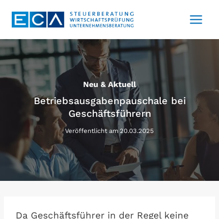
Zum
Inhalt
springen
Neu & Aktuell
Betriebsausgabenpauschale bei
Geschäftsführern
Veröffentlicht am
20.03.2025
Da Geschäftsführer in der Regel keine