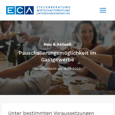
Zum
Inhalt
springen
Neu & Aktuell
Pauschalierungsmöglichkeit im
Gastgewerbe
Veröffentlicht am
18.04.2023
Unter bestimmten Voraussetzungen