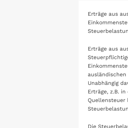
Erträge aus au
Einkommensteue
Steuerbelastun
Erträge aus au
Steuerpflichti
Einkommensteue
ausländischen
Unabhängig dav
Erträge, z.B. i
Quellensteuer 
Steuerbelastun
Die Steuerbelas