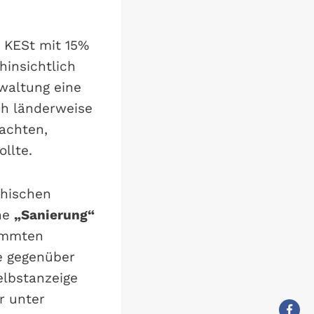
 KESt mit 15%
hinsichtlich
rwaltung eine
ch länderweise
eachten,
llte.
chischen
ne
„Sanierung“
timmten
e gegenüber
elbstanzeige
r unter