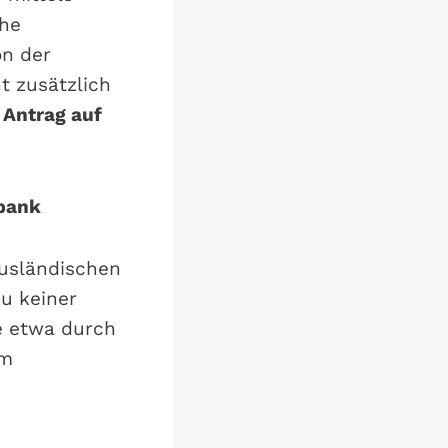
che
on der
t zusätzlich
n
Antrag auf
tbank
ausländischen
u keiner
ge etwa durch
im