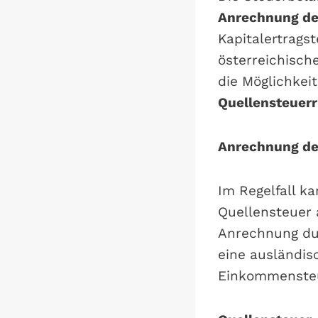
Anrechnung de
Kapitalertragst
österreichisch
die Möglichkei
Quellensteuer
Anrechnung de
Im Regelfall k
Quellensteuer 
Anrechnung dur
eine ausländis
Einkommensteu