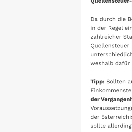
Quellensteuer
Da durch die B
in der Regel e
zahlreicher Sta
Quellensteuer-
unterschiedlic
weshalb dafür
Tipp:
Sollten a
Einkommensteu
der Vergangenh
Voraussetzunge
der österreich
sollte allerdi