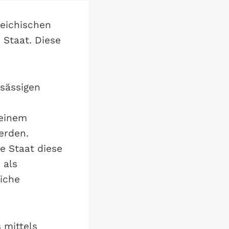
reichischen
 Staat. Diese
nsässigen
 einem
erden.
e Staat diese
 als
liche
 mittels