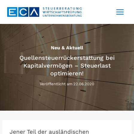
Zum
Inhalt
springen
Neu & Aktuell
Quellensteuerrückerstattung bei
Kapitalvermögen – Steuerlast
optimieren!
Veröffentlicht am
22.06.2020
Jener Teil der ausländischen