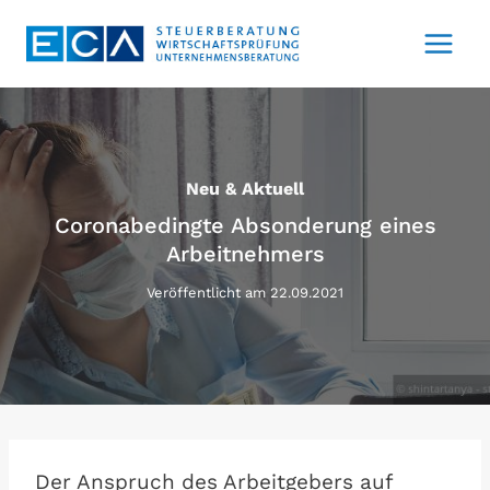
Zum
Inhalt
springen
Neu & Aktuell
Coronabedingte Absonderung eines
Arbeitnehmers
Veröffentlicht am
22.09.2021
Der Anspruch des Arbeitgebers auf