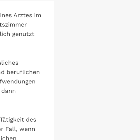
ines Arztes im
itszimmer
lich genutzt
liches
nd beruflichen
Aufwendungen
r dann
Tätigkeit des
er Fall, wenn
lichen