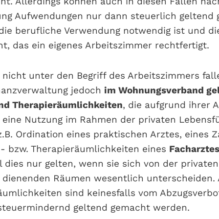
ht. Allerdings können auch in diesen Fällen nac
ung Aufwendungen nur dann steuerlich geltend
ie berufliche Verwendung notwendig ist und di
t, das ein eigenes Arbeitszimmer rechtfertigt.
 nicht unter den Begriff des Arbeitszimmers fal
inanzverwaltung jedoch
im Wohnungsverband ge
nd Therapieräumlichkeiten
, die aufgrund ihrer 
e eine Nutzung im Rahmen der privaten Lebensf
.B. Ordination eines praktischen Arztes, eines Z
s- bzw. Therapieräumlichkeiten eines
Facharztes
l dies nur gelten, wenn sie sich von der privaten
 dienenden Räumen wesentlich unterscheiden
Räumlichkeiten sind keinesfalls vom Abzugsverb
steuermindernd geltend gemacht werden.