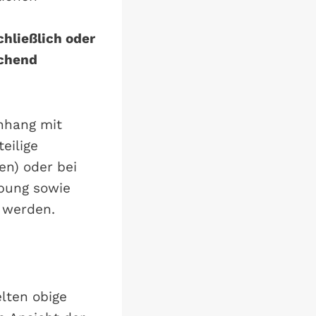
chließlich oder
echend
nhang mit
eilige
en) oder bei
bung sowie
 werden.
lten obige