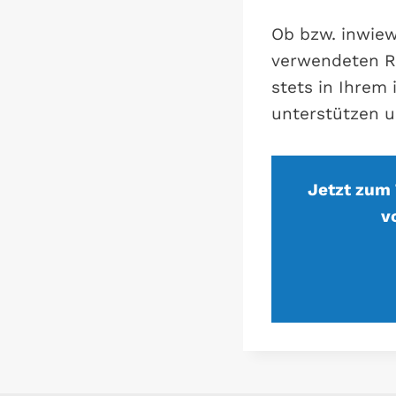
Ob bzw. inwiew
verwendeten Rä
stets in Ihrem 
unterstützen u
Jetzt zum
v