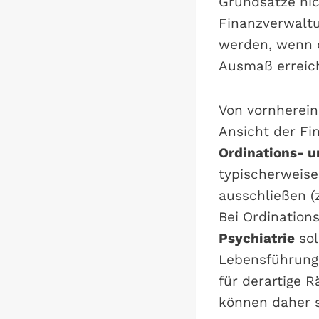
Grundsätze nic
Finanzverwalt
werden, wenn d
Ausmaß erreich
Von vornherein
Ansicht der F
Ordinations- u
typischerweis
ausschließen (z
Bei Ordination
Psychiatrie
sol
Lebensführung
für derartige 
können daher 