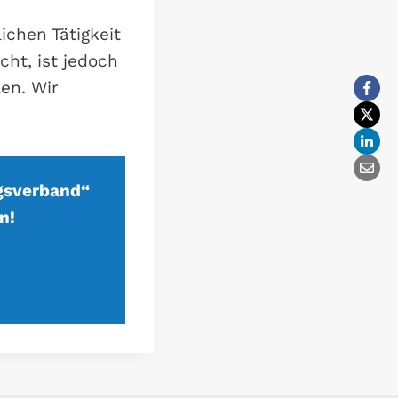
ichen Tätigkeit
ht, ist jedoch
len. Wir
gsverband“
n!