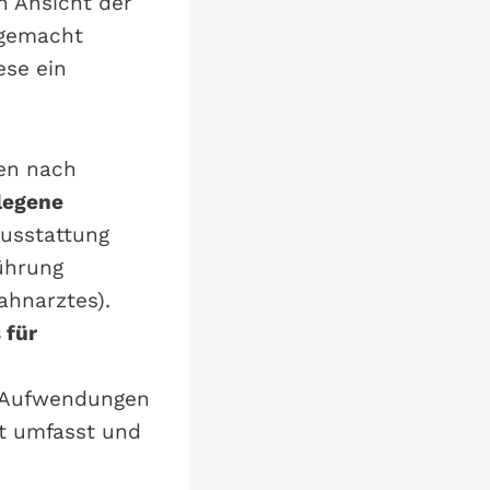
h Ansicht der
 gemacht
ese ein
len nach
legene
Ausstattung
ührung
ahnarztes).
 für
. Aufwendungen
ot umfasst und