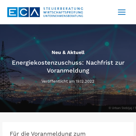
Zum
Inhalt
springen
Neu & Aktuell
Energiekostenzuschuss: Nachfrist zur
Voranmeldung
Veröffentlicht am
19.12.2022
Für die Voranmeldung zum