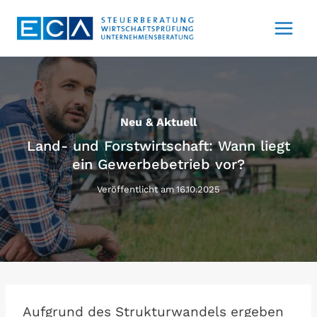
Zum
Inhalt
springen
Neu & Aktuell
Land- und Forstwirtschaft: Wann liegt
ein Gewerbebetrieb vor?
Veröffentlicht am
16.10.2025
Aufgrund des Strukturwandels ergeben