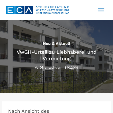
Zum
Inhalt
springen
Neu & Aktuell
VwGH-Urteil zu Liebhaberei und
Vermietung
Veröffentlicht am
18.10.2019
Nach Ansicht des