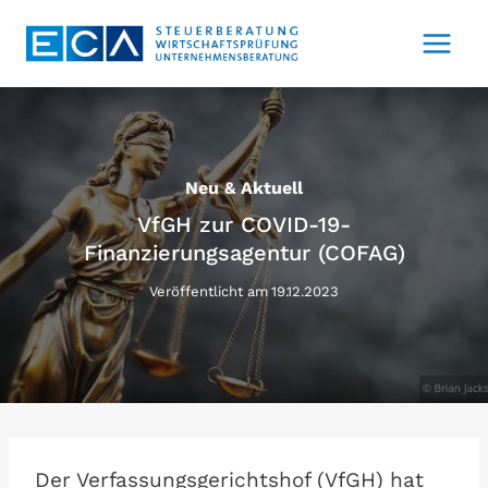
Zum
Inhalt
springen
Neu & Aktuell
VfGH zur COVID-19-
Finanzierungsagentur (COFAG)
Veröffentlicht am
19.12.2023
Der Verfassungsgerichtshof (VfGH) hat