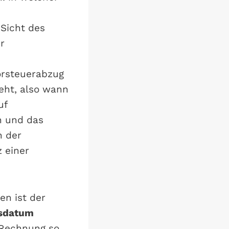
Sicht des
r
Vorsteuerabzug
eht, also wann
uf
n und das
h der
 einer
en ist der
sdatum
 Rechnung so