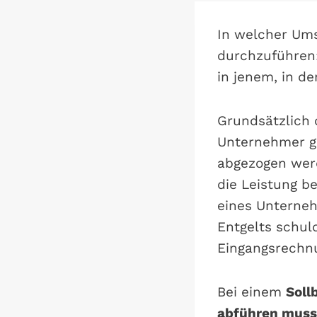
In welcher Ums
durchzuführen:
in jenem, in d
Grundsätzlich
Unternehmer ge
abgezogen wer
die Leistung be
eines Unterneh
Entgelts schul
Eingangsrechn
Bei einem
Soll
abführen muss