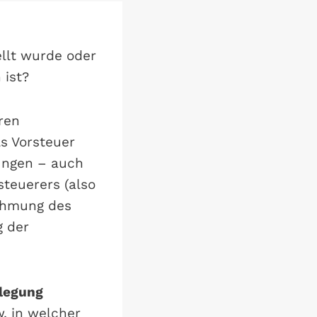
llt wurde oder
 ist?
ren
s Vorsteuer
ungen – auch
steuerers (also
nahmung des
g der
slegung
w. in welcher