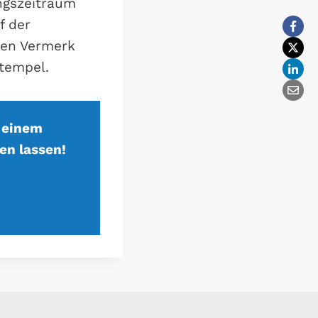
ngszeitraum
f der
den Vermerk
tempel.
 einem
en lassen!