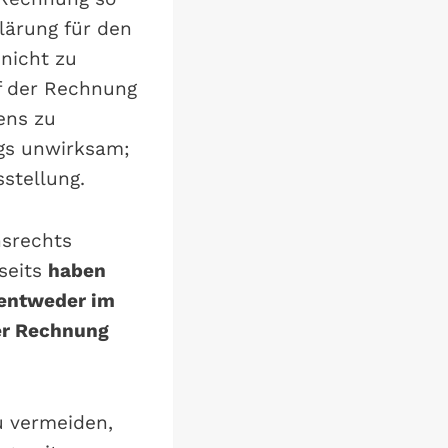
lärung für den
nicht zu
f der Rechnung
ens zu
ngs unwirksam;
stellung.
nsrechts
seits
haben
 entweder im
er Rechnung
u vermeiden,