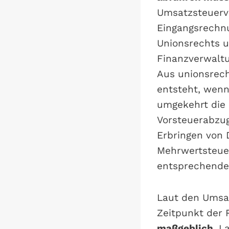
Umsatzsteuerv
Eingangsrechnu
Unionsrechts u
Finanzverwalt
Aus unionsrech
entsteht, wenn
umgekehrt die 
Vorsteuerabzug
Erbringen von 
Mehrwertsteuer
entsprechende
Laut den Umsat
Zeitpunkt der
maßgeblich
. L