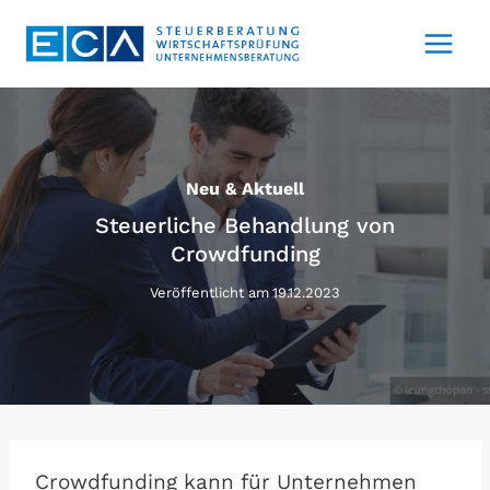
Zum
Inhalt
springen
Neu & Aktuell
Steuerliche Behandlung von
Crowdfunding
Veröffentlicht am
19.12.2023
Crowdfunding kann für Unternehmen