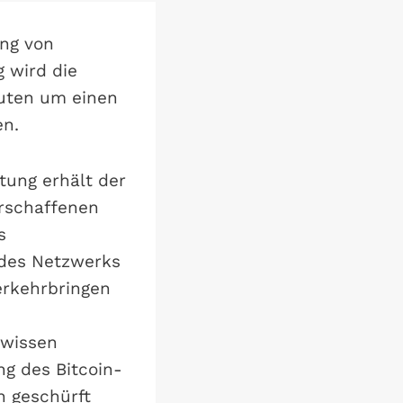
ung von
 wird die
nuten um einen
en.
tung erhält der
erschaffenen
s
 des Netzwerks
erkehrbringen
ewissen
g des Bitcoin-
n geschürft