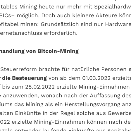
fitables Mining heute nur mehr mit Spezialhard
ICs– möglich. Doch auch kleinere Akteure kön
itabel minen: Grundsätzlich sind nur Hardware
ernetanschluss erforderlich.
handlung von Bitcoin-Mining
 Steuerreform brachte für natürliche Personen
 die Besteuerung
von ab dem 01.03.2022 erzielt
f bis zum 28.02.2022 erzielte Mining-Einnahmen 
ge anzuwenden, wonach nach der Auffassung de
iums das Mining als ein Herstellungsvorgang an
ielten Einkünfte in der Regel solche aus Gewerbe
2022 erzielte Mining-Einnahmen können nach d
geln entweder laufende Einkünfte aus Kapital