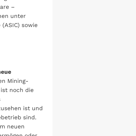
ware –
nen unter
 (ASIC) sowie
neue
en Mining-
ist noch die
s
zusehen ist und
betrieb sind.
em neuen
vermögen oder