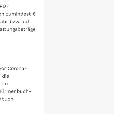
 PDF
von zumindest €
ahr bzw. auf
tattungsbeträge
 vor Corona-
 die
 dem
r Firmenbuch-
nbuch