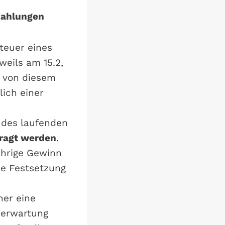
zahlungen
teuer eines
weils am 15.2,
n von diesem
lich einer
 des laufenden
tragt werden
.
ährige Gewinn
die Festsetzung
her eine
nerwartung