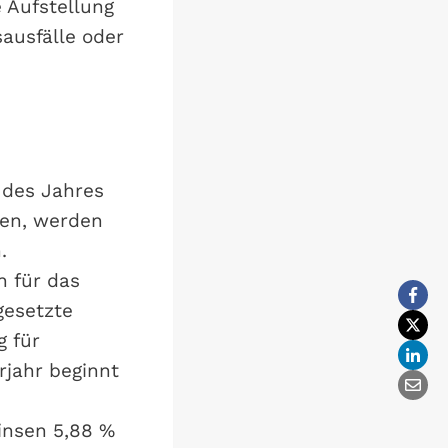
 Aufstellung
ausfälle oder
 des Jahres
den, werden
.
 für das
gesetzte
g für
jahr beginnt
zinsen 5,88 %