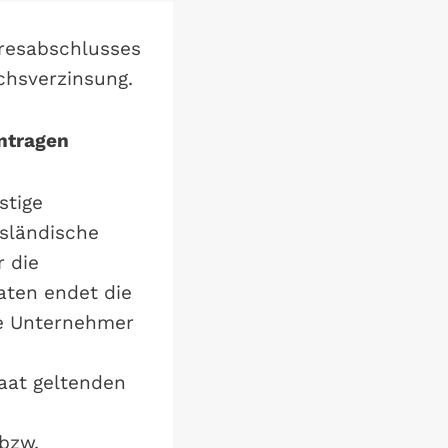
resabschlusses
chsverzinsung.
antragen
stige
usländische
 die
aten endet die
ige Unternehmer
taat geltenden
bzw.