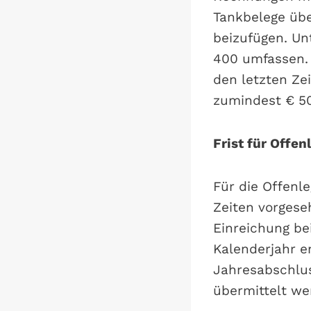
Tankbelege üb
beizufügen. Un
400 umfassen. 
den letzten Ze
zumindest € 50
Frist für Offe
Für die Offenl
Zeiten vorgese
Einreichung be
Kalenderjahr e
Jahresabschlu
übermittelt we