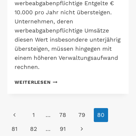
werbeabgabenpflichtige Entgelte €
10.000 pro Jahr nicht übersteigen.
Unternehmen, deren
werbeabgabenpflichtige Umsätze
diesen Wert insbesondere unterjährig
übersteigen, müssen hingegen mit
einem höheren Verwaltungsaufwand
rechnen.
ÄNDERUNGEN
WEITERLESEN
BEI
DER
WERBEABGABE
AB
Seitennavigation
Vorherige
1
…
78
79
80
1.1.2020
Seite
Nächste
81
82
…
91