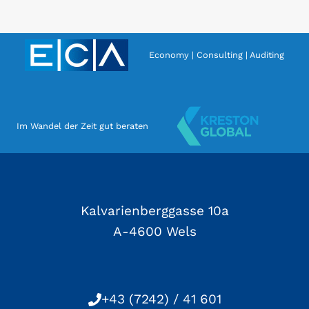
Seite
Economy | Consulting | Auditing
Im Wandel der Zeit gut beraten
Kalvarienberggasse 10a
A-4600 Wels
+43 (7242) / 41 601