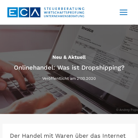
Zum
Inhalt
springen
Neu & Aktuell
Onlinehandel: Was ist Dropshipping?
Veröffentlicht am
21.10.2020
Der Handel mit Waren über das Internet