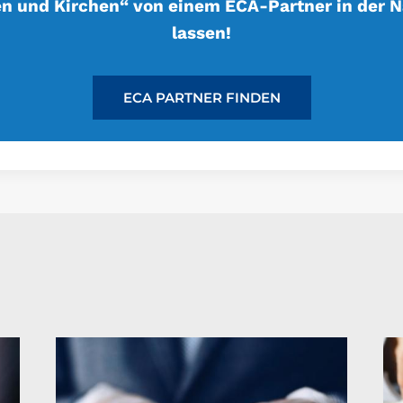
n und Kirchen“ von einem ECA-Partner in der N
lassen!
ECA PARTNER FINDEN