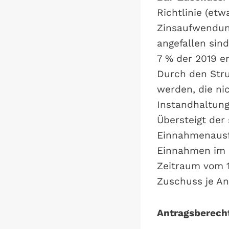
Richtlinie (et
Zinsaufwendung
angefallen sin
7 % der 2019 e
Durch den Stru
werden, die ni
Instandhaltung
Übersteigt der
Einnahmenausfa
Einnahmen im Z
Zeitraum vom 1
Zuschuss je Ant
Antragsberecht