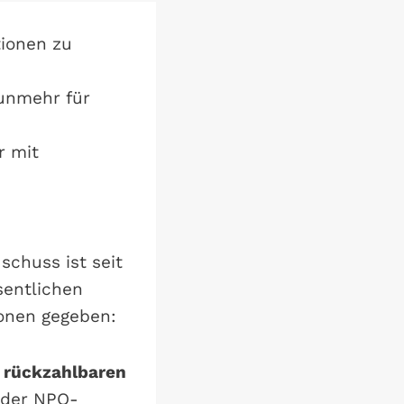
tionen zu
nunmehr für
r mit
schuss ist seit
sentlichen
onen gegeben:
 rückzahlbaren
der NPO-