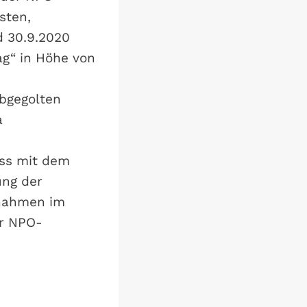
sten,
d 30.9.2020
ag“ in Höhe von
abgegolten
a
uss mit dem
ung der
nnahmen im
er NPO-