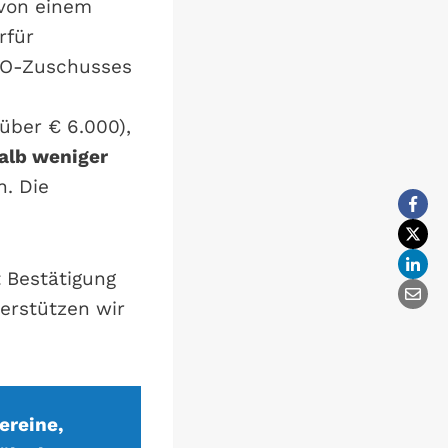
 von einem
rfür
PO-Zuschusses
über € 6.000),
alb weniger
n. Die
t Bestätigung
erstützen wir
ereine,