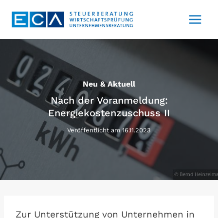
Zum
Inhalt
springen
Neu & Aktuell
Nach der Voranmeldung:
Energiekostenzuschuss II
Veröffentlicht am
16.11.2023
Zur Unterstützung von Unternehmen in