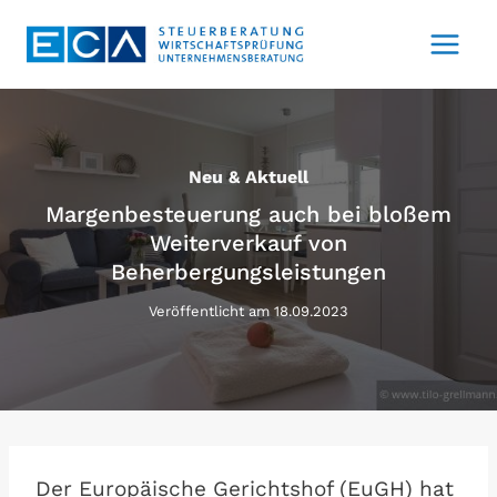
Zum
Inhalt
springen
Neu & Aktuell
Margenbesteuerung auch bei bloßem
Weiterverkauf von
Beherbergungsleistungen
Veröffentlicht am
18.09.2023
Der Europäische Gerichtshof (EuGH) hat