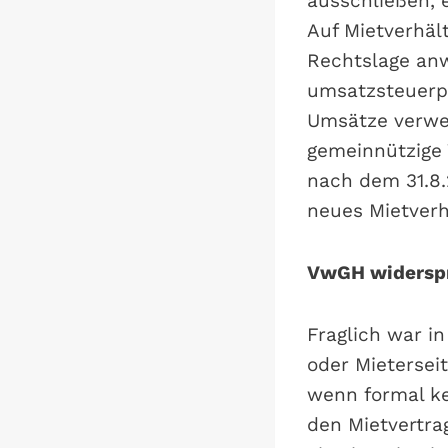
ausschließen, e
Auf Mietverhält
Rechtslage anw
umsatzsteuerpf
Umsätze verwen
gemeinnützige 
nach dem 31.8.
neues Mietverh
VwGH widerspr
Fraglich war i
oder Mietersei
wenn formal ke
den Mietvertra