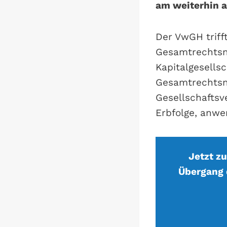
am weiterhin a
Der VwGH triff
Gesamtrechtsn
Kapitalgesells
Gesamtrechtsn
Gesellschaftsv
Erbfolge, anwe
Jetzt z
Übergang 