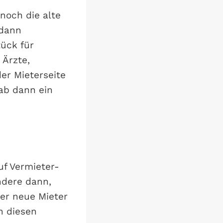
 noch die alte
 dann
ück für
 Ärzte,
er Mieterseite
 ab dann ein
uf Vermieter-
ndere dann,
der neue Mieter
n diesen