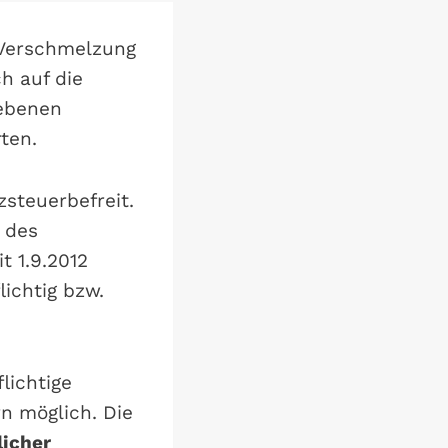
 Verschmelzung
h auf die
iebenen
ten.
steuerbefreit.
 des
t 1.9.2012
ichtig bzw.
lichtige
n möglich. Die
licher