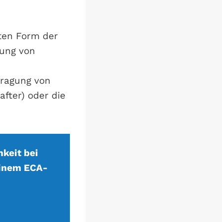
mten Form der
ung von
tragung von
fter) oder die
keit bei
einem ECA-