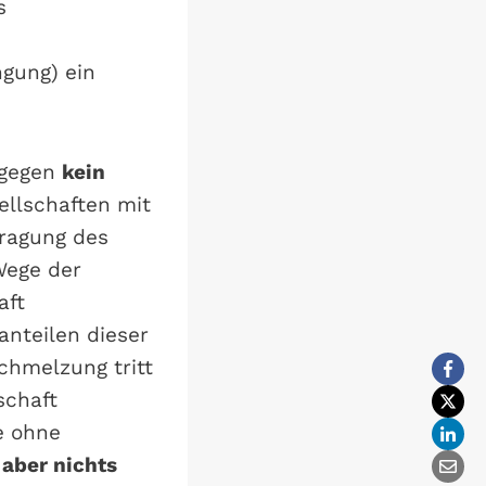
s
gung) ein
ngegen
kein
ellschaften mit
tragung des
Wege der
aft
nteilen dieser
chmelzung tritt
schaft
e ohne
 aber nichts