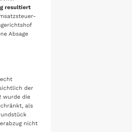
 resultiert
Umsatzsteuer-
gerichtshof
ine Absage
necht
sichtlich der
2 wurde die
chränkt, als
rundstück
uerabzug nicht