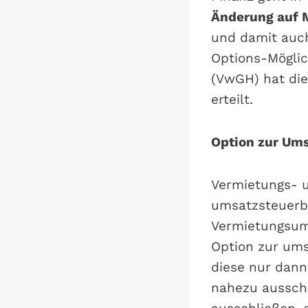
Änderung auf M
und damit auch
Options-Möglic
(VwGH) hat die
erteilt.
Option zur Ums
Vermietungs- 
umsatzsteuerbef
Vermietungsums
Option zur ums
diese nur dan
nahezu ausschl