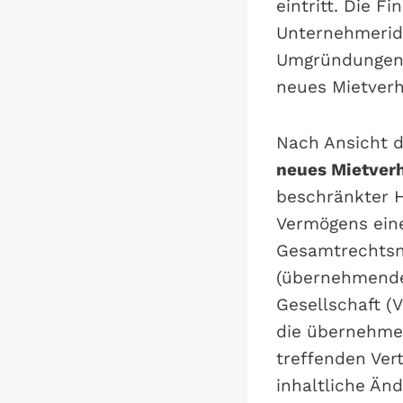
eintritt. Die F
Unternehmeride
Umgründungen (
neues Mietverh
Nach Ansicht 
neues Mietverh
beschränkter H
Vermögens eine
Gesamtrechtsna
(übernehmende
Gesellschaft (
die übernehmen
treffenden Ver
inhaltliche Än