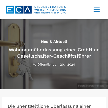
Zum
Inhalt
springen
Neu & Aktuell
Wohnraumüberlassung einer GmbH an
Gesellschafter-Geschäftsführer
Veröffentlicht am
20.11.2024
Die unentgeltliche Überlassung einer