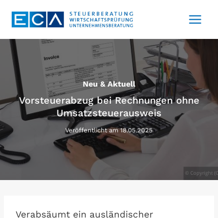
Zum
Inhalt
springen
Neu & Aktuell
Vorsteuerabzug bei Rechnungen ohne
Umsatzsteuerausweis
Veröffentlicht am
18.05.2025
Verabsäumt ein ausländischer