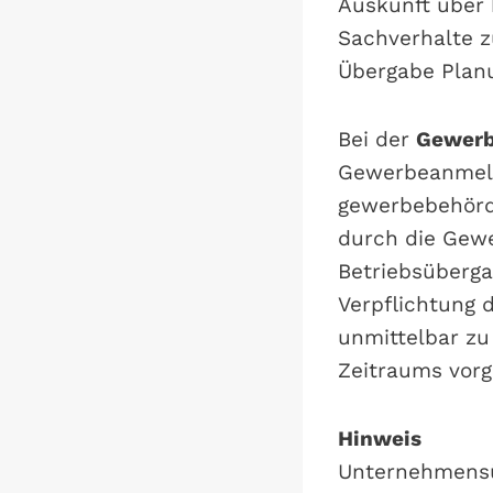
Auskunft über 
Sachverhalte z
Übergabe Planu
Bei der
Gewer
Gewerbeanmeld
gewerbebehörd
durch die Gewe
Betriebsüberga
Verpflichtung 
unmittelbar zu
Zeitraums vor
Hinweis
Unternehmensü