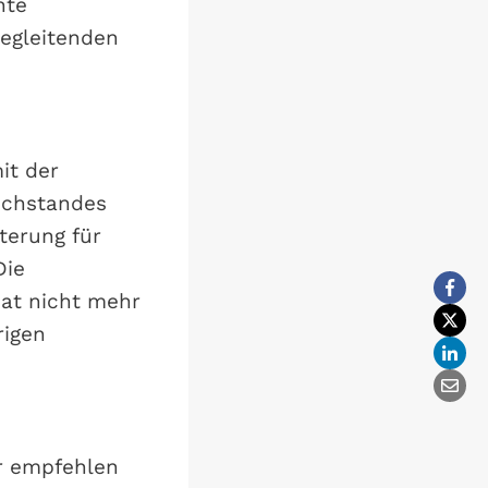
hte
begleitenden
it der
uchstandes
terung für
Die
hat nicht mehr
rigen
r empfehlen