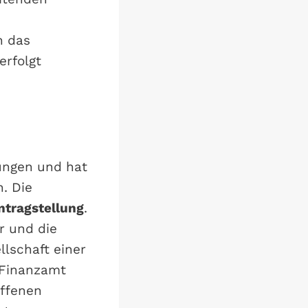
n das
erfolgt
zungen und hat
. Die
ntragstellung
.
r und die
llschaft einer
s Finanzamt
offenen