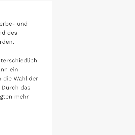
n
werbe- und
nd des
rden.
terschiedlich
ann ein
h die Wahl der
. Durch das
igten mehr