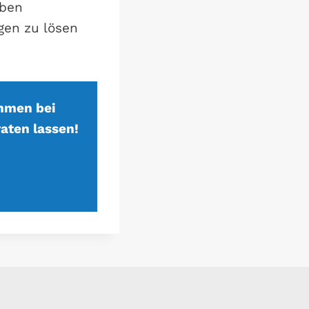
eben
gen zu lösen
hmen bei
aten lassen!