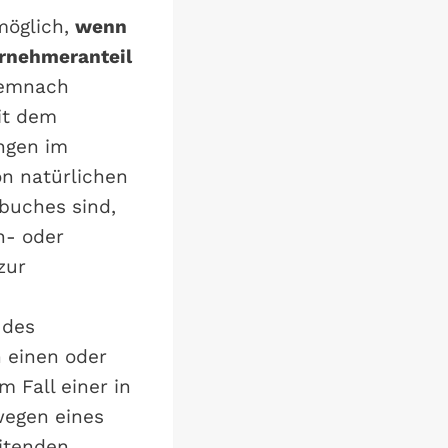
möglich,
wenn
ernehmeranteil
demnach
it dem
ngen im
on natürlichen
buches sind,
n- oder
zur
 des
 einen oder
 Fall einer in
wegen eines
eitenden