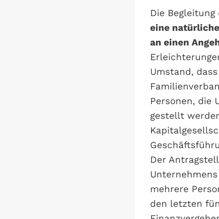
Die Begleitung
eine natürlich
an einen Ange
Erleichterung
Umstand, dass 
Familienverban
Personen, die
gestellt werde
Kapitalgesells
Geschäftsführu
Der Antragstel
Unternehmens i
mehrere Person
den letzten fü
Finanzvergehen