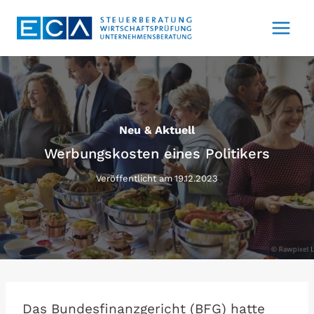
Zum
Inhalt
springen
Neu & Aktuell
Werbungskosten eines Politikers
Veröffentlicht am
19.12.2023
Das Bundesfinanzgericht (BFG) hatte