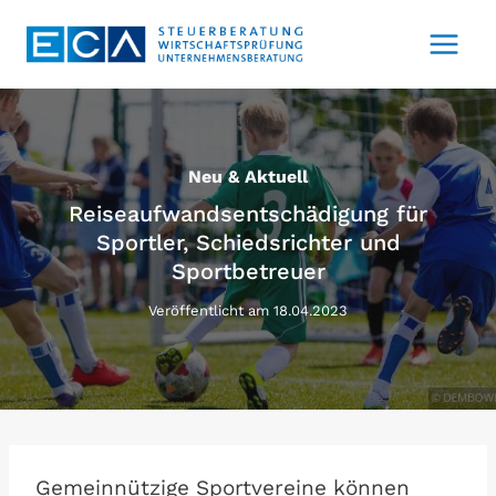
Zum
Inhalt
springen
Neu & Aktuell
Reiseaufwandsentschädigung für
Sportler, Schiedsrichter und
Sportbetreuer
Veröffentlicht am
18.04.2023
Gemeinnützige Sportvereine können