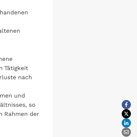
orhandenen
altenen
chene
 Tätigkeit
erluste nach
mmen und
ltnisses, so
 im Rahmen der