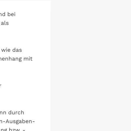
nd bei
 als
, wie das
menhang mit
r
inn durch
men-Ausgaben-
ng bzw. -