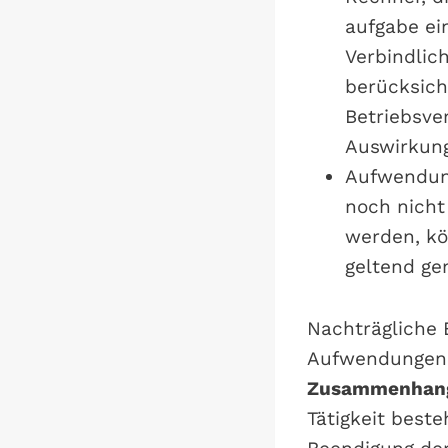
aufgabe ei
Verbindlic
berücksich
Betriebsve
Auswirkun
Aufwendung
noch nicht
werden, kö
geltend g
Nachträgliche B
Aufwendunge
Zusammenhang
Tätigkeit best