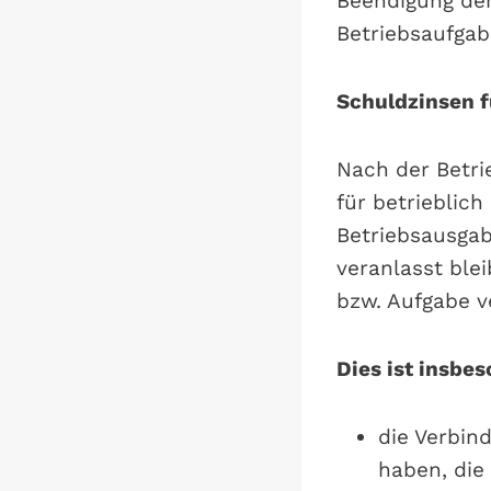
Beendigung der 
Betriebsaufga
Schuldzinsen f
Nach der Betri
für betrieblich
Betriebsausgabe
veranlasst ble
bzw. Aufgabe v
Dies ist insbes
die Verbin
haben, die 