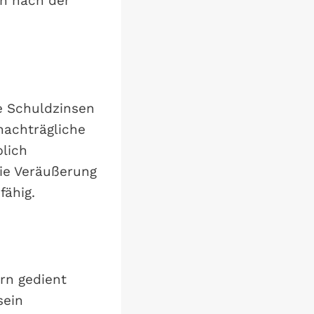
in nach der
e Schuldzinsen
 nachträgliche
blich
die Veräußerung
fähig.
rn gedient
sein