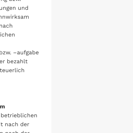
rungen und
innwirksam
 nach
lichen
 bzw. –aufgabe
er bezahlt
teuerlich
e
em
betrieblichen
it nach der