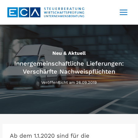
Zum
Inhalt
springen
Neu & Aktuell
Innergemeinschaftliche Lieferungen:
Verschärfte Nachweispflichten
Veröffentlicht am
26.09.2019
Ab dem 1.1.2020 sind für die