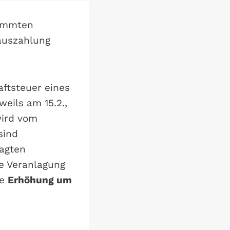
timmten
auszahlung
aftsteuer eines
weils am 15.2.,
wird vom
sind
lagten
ie Veranlagung
ne
Erhöhung um