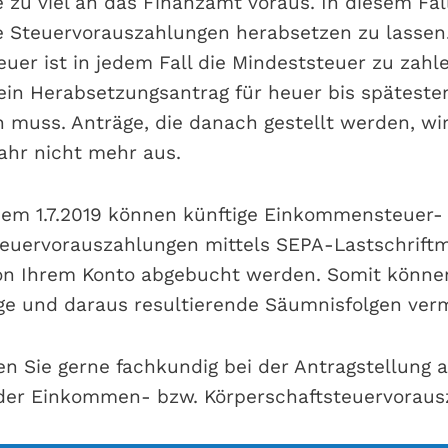
 zu viel an das Finanzamt voraus. In diesem Fal
ie Steuervorauszahlungen herabsetzen zu lassen.
euer ist in jedem Fall die Mindeststeuer zu zahl
 ein Herabsetzungsantrag für heuer bis späteste
n muss. Anträge, die danach gestellt werden, wir
ahr nicht mehr aus.
 dem 1.7.2019 können künftige Einkommensteuer-
teuervorauszahlungen mittels SEPA-Lastschrift
on Ihrem Konto abgebucht werden. Somit könne
ge und daraus resultierende Säumnisfolgen ver
en Sie gerne fachkundig bei der Antragstellung a
der Einkommen- bzw. Körperschaftsteuervoraus