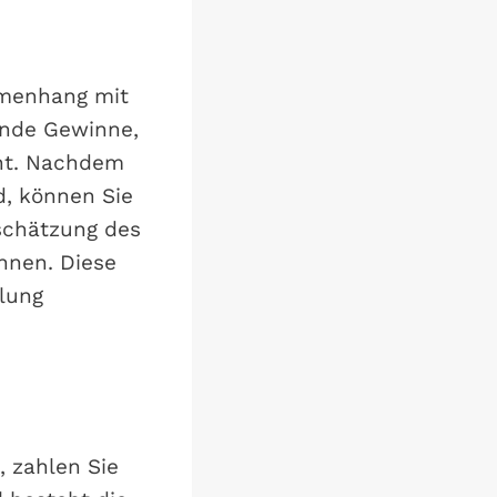
menhang mit
ende Gewinne,
cht. Nachdem
d, können Sie
schätzung des
hnen. Diese
hlung
, zahlen Sie