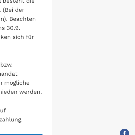
l besteht die
 (Bei der
en). Beachten
ns 30.9.
ken sich für
 bzw.
mandat
n mögliche
mieden werden.
uf
zahlung.