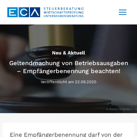
Zum
Inhalt
springen
Neu & Aktuell
Geltendmachung von Betriebsausgaben
– Empfängerbenennung beachten!
Veröffentlicht am
22.09.2020
Eine Empfängerbenennung darf von der