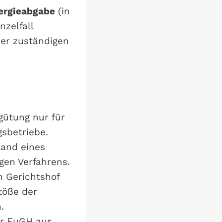
nergieabgabe
(in
nzelfall
er zuständigen
gütung nur für
gsbetriebe.
tand eines
gen Verfahrens.
 Gerichtshof
töße der
.
er EuGH aus,