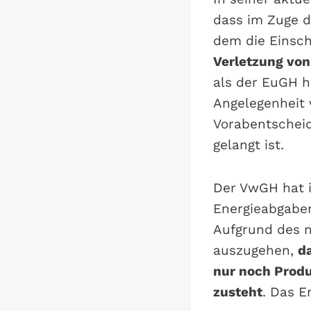
dass im Zuge d
dem die Einsc
Verletzung von
als der EuGH hi
Angelegenheit 
Vorabentschei
gelangt ist.
Der VwGH hat i
Energieabgaben
Aufgrund des 
auszugehen,
d
nur noch Prod
zusteht
. Das E