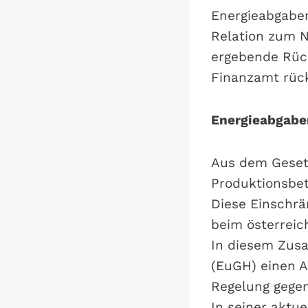
Energieabgabe
Relation zum N
ergebende Rüc
Finanzamt rück
Energieabgabe
Aus dem Gesetz
Produktionsbetr
Diese Einschrä
beim österreic
In diesem Zus
(EuGH) einen A
Regelung gegen
In seiner aktu