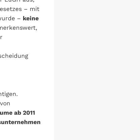
esetzes – mit
 wurde –
keine
emerkenswert,
r
scheidung
tigen.
avon
äume ab 2011
gsunternehmen