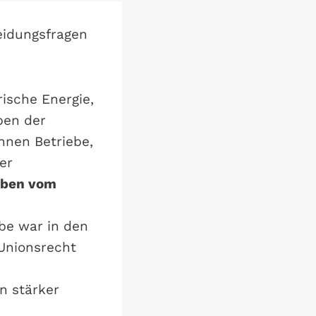
eidungsfragen
ische Energie,
ben der
nnen Betriebe,
er
gaben vom
be war in den
 Unionsrecht
n stärker