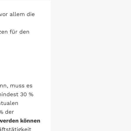
vor allem die
zen für den
nn, muss es
mindest 30 %
ntualen
% der
 werden können
ftstätigkeit