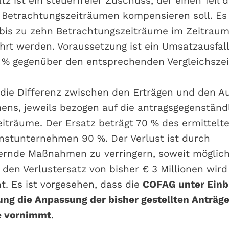
tz ist ein steuerfreier Zuschuss, der einen Teil d
 Betrachtungszeiträumen kompensieren soll. Es
bis zu zehn Betrachtungszeiträume im Zeitraum 
hrt werden. Voraussetzung ist ein Umsatzausfal
 % gegenüber den entsprechenden Vergleichsze
lt die Differenz zwischen den Erträgen und den
ns, jeweils bezogen auf die antragsgegenständ
iträume. Der Ersatz beträgt 70 % des ermittelten
instunternehmen 90 %. Der Verlust ist durch
rnde Maßnahmen zu verringern, soweit möglich
den Verlustersatz von bisher € 3 Millionen wird
t. Es ist vorgesehen, dass die
COFAG unter Einb
ng die Anpassung der bisher gestellten Anträge
e vornimmt
.