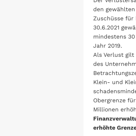
Der Verlustersa
den gewählten
Zuschüsse für 
30.6.2021 gewä
mindestens 30
Jahr 2019.
Als Verlust gi
des Unternehme
Betrachtungsze
Klein- und Kle
schadensminde
Obergrenze für 
Millionen erhöh
Finanzverwaltu
erhöhte Grenz