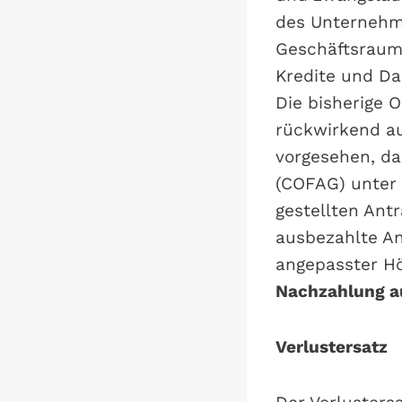
des Unternehme
Geschäftsraum
Kredite und Da
Die bisherige 
rückwirkend au
vorgesehen, d
(COFAG) unter 
gestellten Ant
ausbezahlte An
angepasster Hö
Nachzahlung au
Verlustersatz