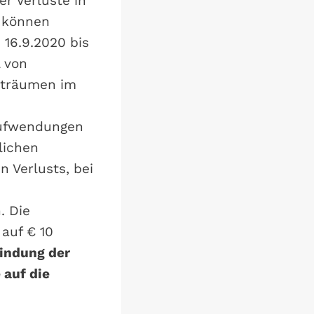
er Verluste in
 können
16.9.2020 bis
l von
iträumen im
 Aufwendungen
lichen
 Verlusts, bei
. Die
 auf € 10
indung der
 auf die