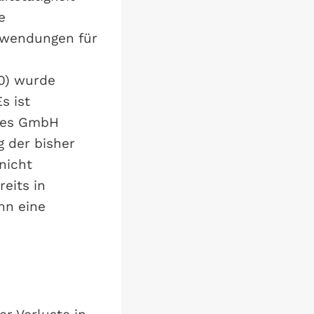
e
fwendungen für
00) wurde
s ist
ndes GmbH
 der bisher
nicht
eits in
nn eine