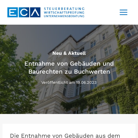
Zum
Inhalt
springen
Neu & Aktuell
Entnahme von Gebäuden und
Baurechten zu Buchwerten
Veröffentlicht am
19.06.2023
Die Entnahme von Gebäuden aus dem