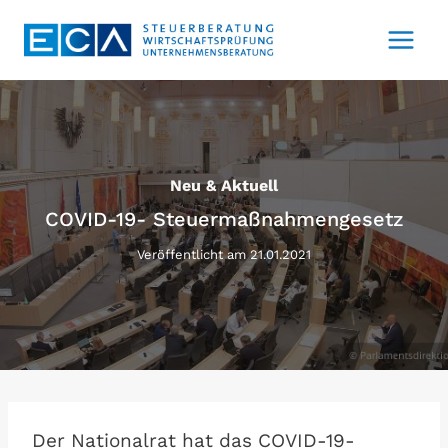
Zum
Inhalt
springen
Neu & Aktuell
COVID-19- Steuermaßnahmengesetz
Veröffentlicht am
21.01.2021
Der Nationalrat hat das COVID-19-