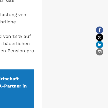
an das
tlastung von
ährliche
 von 13 % auf
n bäuerlichen
ren Pension pro
rtschaft
-Partner in