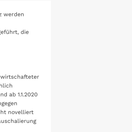
tz werden
führt, die
wirtschafteter
hlich
nd ab 1.1.2020
ingegen
t novelliert
auschalierung