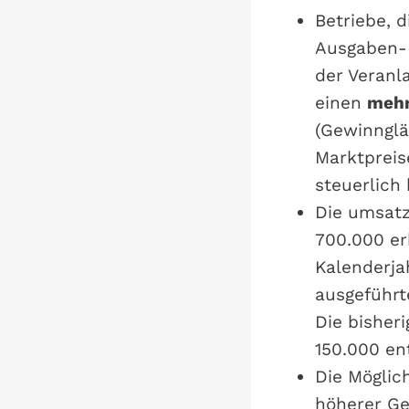
Betriebe, 
Ausgaben-R
der Veranl
einen
mehr
(Gewinnglä
Marktpreis
steuerlich
Die umsat
700.000 er
Kalenderja
ausgeführt
Die bisher
150.000 ent
Die Möglic
höherer Ge