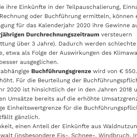
die ihre Einkünfte in der Teilpauschalierung, Ei
echnung oder Buchführung ermitteln, können e
agung für das Kalenderjahr 2020 ihre Gewinne a
jährigen Durchrechnungszeitraum
versteuern
ttung über 3 Jahre). Dadurch werden schlechte
e, etwa als Folge der Auswirkungen des Klimawa
 besser ausgeglichen.
zabhängige
Buchführungsgrenze
wird von € 550.
höht. Für die Beurteilung der Buchführungspfli
hr 2020 ist hinsichtlich der in den Jahren 2018 
en Umsätze bereits auf die erhöhte Umsatzgrenz
ige Einheitswertgrenze für die Buchführungspflic
fällt gänzlich.
hkeit, einen Anteil der Einkünfte aus Waldnutzun
walt (insbesondere Eis-, Schnee-, Windbruch, I