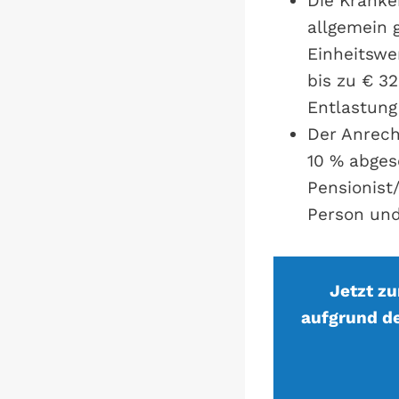
Die Kranke
allgemein g
Einheitswe
bis zu € 32
Entlastung 
Der Anrech
10 % abges
Pensionist
Person und
Jetzt z
aufgrund d