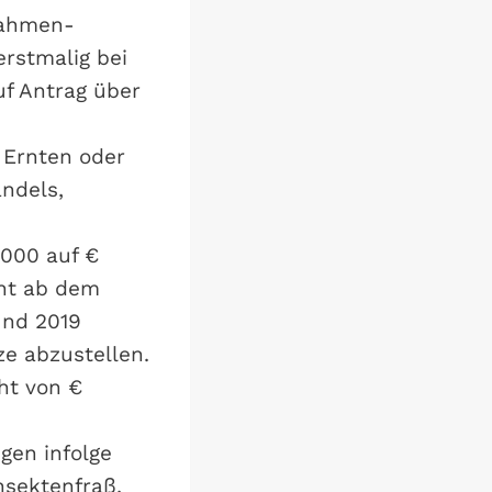
nnahmen-
rstmalig bei
uf Antrag über
 Ernten oder
ndels,
000 auf €
cht ab dem
und 2019
e abzustellen.
ht von €
gen infolge
nsektenfraß,