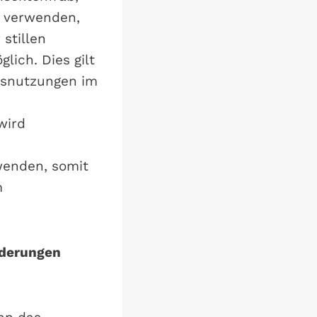
u verwenden,
stillen
ich. Dies gilt
ätsnutzungen im
wird
wenden, somit
m
nderungen