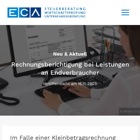
Zum
Inhalt
springen
Neu & Aktuell
Rechnungsberichtigung bei Leistungen
an Endverbraucher
Veröffentlicht am
16.10.2025
Im Falle einer Kleinbetragsrechnung