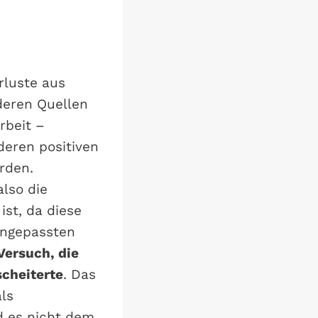
rluste aus
deren Quellen
rbeit –
deren positiven
rden.
lso die
ist, da diese
angepassten
Versuch, die
scheiterte
. Das
ls
d es nicht dem