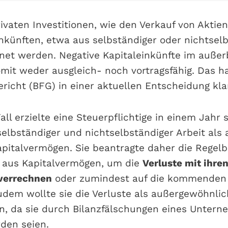
ivaten Investitionen, wie den Verkauf von Aktie
nkünften, etwa aus selbständiger oder nichtsel
hnet werden. Negative Kapitaleinkünfte im außer
omit weder ausgleich- noch vortragsfähig. Das h
richt (BFG) in einer aktuellen Entscheidung klar
ll erzielte eine Steuerpflichtige in einem Jahr 
selbständiger und nichtselbständiger Arbeit als
apitalvermögen. Sie beantragte daher die Regel
e aus Kapitalvermögen, um die
Verluste mit ihren
 verrechnen
oder zumindest auf die kommenden
udem wollte sie die Verluste als außergewöhnli
, da sie durch Bilanzfälschungen eines Unter
den seien.