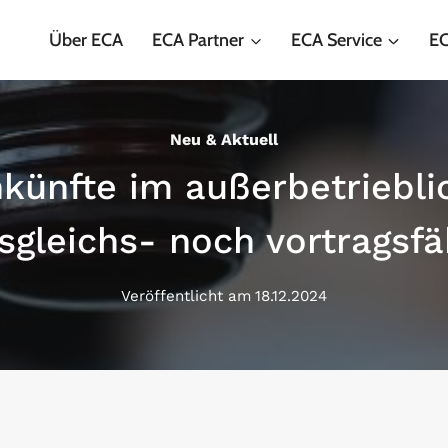
Über ECA
ECA Partner
ECA Service
EC
Neu & Aktuell
nkünfte im außerbetriebl
sgleichs- noch vortragsfä
Veröffentlicht am
18.12.2024