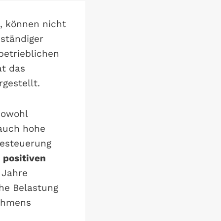
n, können nicht
bständiger
betrieblichen
at das
gestellt.
sowohl
 auch hohe
besteuerung
 positiven
 Jahre
che Belastung
nehmens