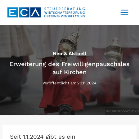
Zum
Inhalt
springen
Neu & Aktuell
Erweiterung des Freiwilligenpauschales
auf Kirchen
Veröffentlicht am
20.11.2024
Seit 1.1.2024 gibt es ein