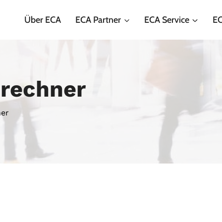
Über ECA
ECA Partner
ECA Service
EC
rechner
er